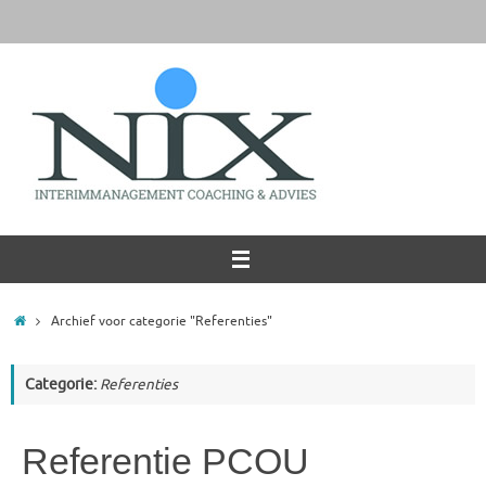
Ga
naar
de
inhoud
Home
Archief voor categorie "Referenties"
Categorie:
Referenties
Referentie PCOU